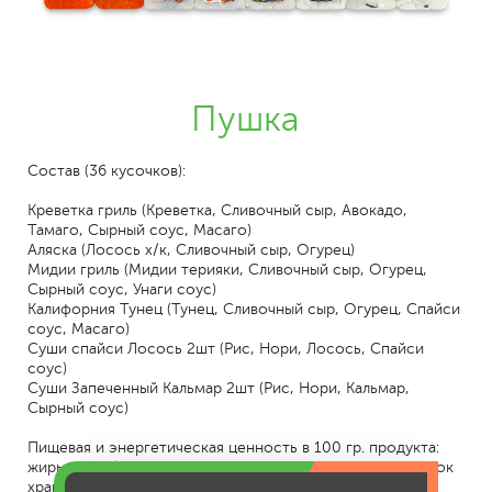
Пушка
Состав (36 кусочков):
Креветка гриль (Креветка, Сливочный сыр, Авокадо,
Тамаго, Сырный соус, Масаго)
Аляска (Лосось х/к, Сливочный сыр, Огурец)
Мидии гриль (Мидии терияки, Сливочный сыр, Огурец,
Сырный соус, Унаги соус)
Калифорния Тунец (Тунец, Сливочный сыр, Огурец, Спайси
соус, Масаго)
Суши спайси Лосось 2шт (Рис, Нори, Лосось, Спайси
соус)
Суши Запеченный Кальмар 2шт (Рис, Нори, Кальмар,
Сырный соус)
Пищевая и энергетическая ценность в 100 гр. продукта:
жиры - 7,2; белки - 5,0; углеводы - 29,9; Ккал - 205,2. Срок
хранения 2 часа при t от +2 до +6.