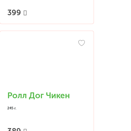
399
Ролл Дог Чикен
245 г.